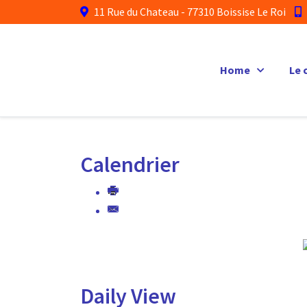
11 Rue du Chateau - 77310 Boissise Le Roi
Home
Le 
Calendrier
Daily View