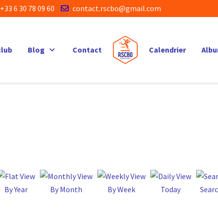
+33 6 30 78 09 60
contact.rscbo@gmail.com
club
Blog
Contact
Calendrier
Alb
By Year
By Month
By Week
Today
Sear